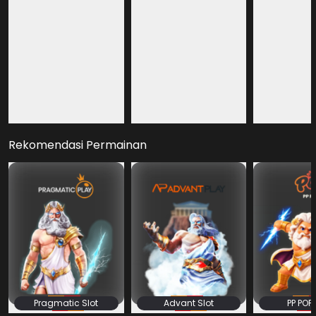
HOT
HOT
HOT
NEW
Gates of Olympus POP
Mahjong Roar
Fury of Anubis
Rekomendasi Permainan
Pragmatic Slot
Advant Slot
PP POP