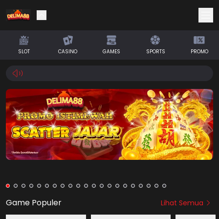
Selamat! Anda mendapatkan saldo
IDR 0
SLOT
CASINO
GAMES
SPORTS
PROMO
Klaim Saldo
Game Populer
Lihat Semua