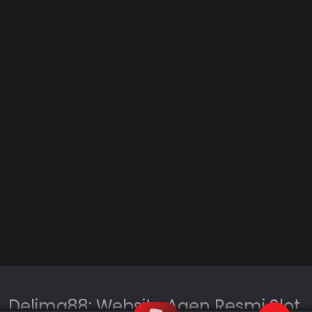
Delima88: Website Agen Resmi Slot