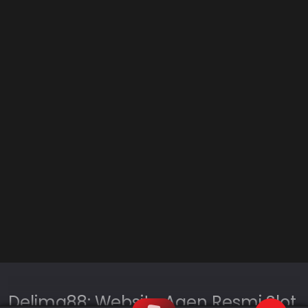
Delima88: Website Agen Resmi Slot