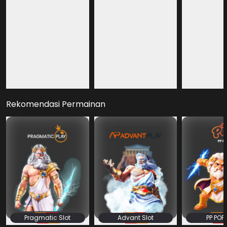
HOT
HOT
HOT
NEW
Gates of Olympus POP
Mahjong Roar
Fury of Anubis
Rekomendasi Permainan
Pragmatic Slot
Advant Slot
PP POP